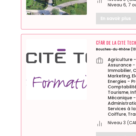
Niveau 6, 7 o
En savoir plus
CFAR de la Cité Tec
Bouches-du-Rhône (13
Agriculture 
Assurance -
Immobilier
C
,
Marketing
E
,
Energies - P
Comptabilité
Tourisme
In
,
Mécanique -
Administrati
Services à l
Coiffure
Tra
,
Niveau 3 (CA