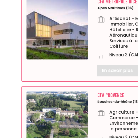
CFA Métropole Nice
Alpes Maritimes (06)
Artisanat - 
Immobilier
C
,
Hôtellerie -
Aéronautiqu
Services à l
Coiffure
Niveau 3 (CA
En savoir plus
CFA Provence
Bouches-du-Rhône (13
Agriculture 
Commerce - 
Environneme
la personne
Niveau 3 (CA