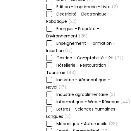
Edition - Imprimerie - Livre
(2)
Electricité - Electronique -
Robotique
(22)
Energies - Proprété -
Environnement
(26)
Enseignement - Formation -
Insertion
(17)
Gestion - Comptabilité - RH
(72)
Hôtellerie - Restauration -
Tourisme
(43)
Industrie - Aéronautique -
Naval
(17)
Industrie agroalimentaire
(3)
Informatique - Web - Réseaux
(44)
Lettres - Sciences humaines -
Langues
(3)
Mécanique - Automobile
(23)
Santé - Paramédical
(27)