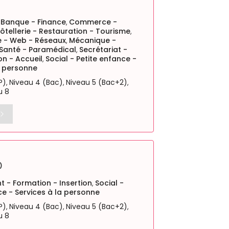
 Banque - Finance
Commerce -
,
ôtellerie - Restauration - Tourisme
,
e - Web - Réseaux
Mécanique -
,
Santé - Paramédical
Secrétariat -
,
on - Accueil
Social - Petite enfance -
,
a personne
P)
Niveau 4 (Bac)
Niveau 5 (Bac+2)
,
,
,
u 8
)
 - Formation - Insertion
Social -
,
ce - Services à la personne
P)
Niveau 4 (Bac)
Niveau 5 (Bac+2)
,
,
,
u 8