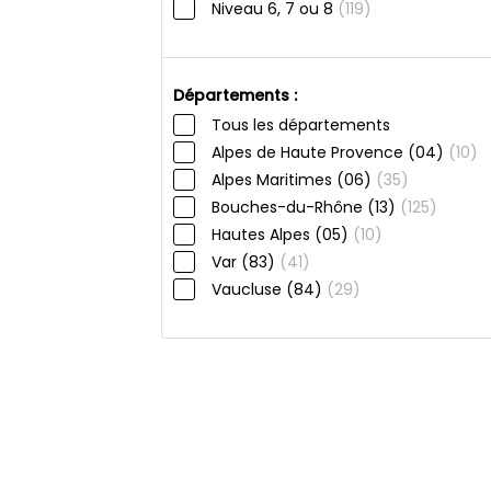
Niveau 6, 7 ou 8
(119)
Départements :
Tous les départements
Alpes de Haute Provence (04)
(10)
Alpes Maritimes (06)
(35)
Bouches-du-Rhône (13)
(125)
Hautes Alpes (05)
(10)
Var (83)
(41)
Vaucluse (84)
(29)