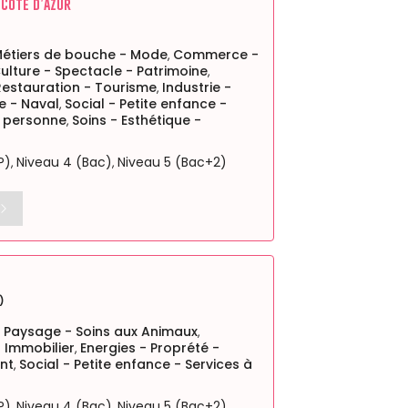
 Côte d’Azur
Métiers de bouche - Mode
Commerce -
,
ulture - Spectacle - Patrimoine
,
 Restauration - Tourisme
Industrie -
,
e - Naval
Social - Petite enfance -
,
a personne
Soins - Esthétique -
,
P)
Niveau 4 (Bac)
Niveau 5 (Bac+2)
,
,
)
- Paysage - Soins aux Animaux
,
Immobilier
Energies - Proprété -
,
nt
Social - Petite enfance - Services à
,
P)
Niveau 4 (Bac)
Niveau 5 (Bac+2)
,
,
,