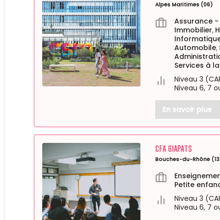
Alpes Maritimes (06)
Assurance -
Immobilier
H
,
Informatiqu
Automobile
,
Administrati
Services à l
Niveau 3 (CA
Niveau 6, 7 o
En savoir plus
CFA GIAPATS
Bouches-du-Rhône (13
Enseignement
Petite enfan
Niveau 3 (CA
Niveau 6, 7 o