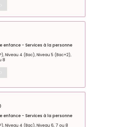
ite enfance - Services à la personne
P)
Niveau 4 (Bac)
Niveau 5 (Bac+2)
,
,
,
u 8
)
ite enfance - Services à la personne
P)
Niveau 4 (Bac)
Niveau 6, 7 ou 8
,
,