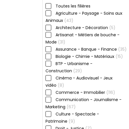
Toutes les filières
Agriculture - Paysage - Soins aux
Animaux
(43)
Architecture - Décoration
(5)
Artisanat - Métiers de bouche -
Mode
(31)
Assurance - Banque - Finance
(35)
Biologie - Chimie - Matériaux
(15)
BTP - Urbanisme -
Construction
(29)
Cinéma - Audiovisuel - Jeux
vidéo
(8)
Commerce - Immobilier
(116)
Communication - Journalisme -
Marketing
(67)
Culture - Spectacle -
Patrimoine
(9)
Droit - Justice
(7)