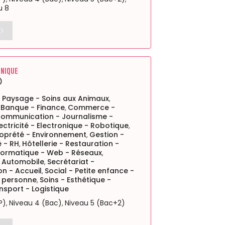
u 8
hnique
)
- Paysage - Soins aux Animaux
,
 Banque - Finance
Commerce -
,
ommunication - Journalisme -
lectricité - Electronique - Robotique
,
roprété - Environnement
Gestion -
,
 - RH
Hôtellerie - Restauration -
,
formatique - Web - Réseaux
,
 Automobile
Secrétariat -
,
on - Accueil
Social - Petite enfance -
,
a personne
Soins - Esthétique -
,
nsport - Logistique
P)
Niveau 4 (Bac)
Niveau 5 (Bac+2)
,
,