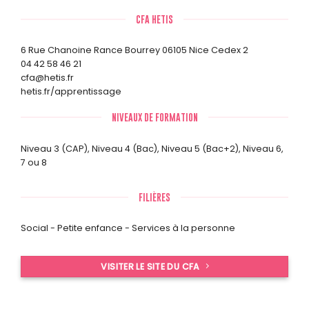
CFA HETIS
6 Rue Chanoine Rance Bourrey 06105 Nice Cedex 2
04 42 58 46 21
cfa@hetis.fr
hetis.fr/apprentissage
NIVEAUX DE FORMATION
Niveau 3 (CAP)
,
Niveau 4 (Bac)
,
Niveau 5 (Bac+2)
,
Niveau 6,
7 ou 8
FILIÈRES
Social - Petite enfance - Services à la personne
VISITER LE SITE DU CFA