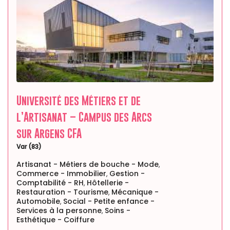
Université des Métiers et de
l’Artisanat – Campus des Arcs
sur Argens CFA
Var (83)
Artisanat - Métiers de bouche - Mode
,
Commerce - Immobilier
Gestion -
,
Comptabilité - RH
Hôtellerie -
,
Restauration - Tourisme
Mécanique -
,
Automobile
Social - Petite enfance -
,
Services à la personne
Soins -
,
Esthétique - Coiffure