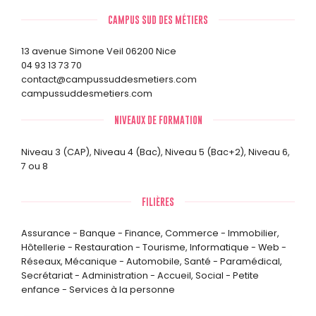
CAMPUS SUD DES MÉTIERS
13 avenue Simone Veil 06200 Nice
04 93 13 73 70
contact@campussuddesmetiers.com
campussuddesmetiers.com
NIVEAUX DE FORMATION
Niveau 3 (CAP)
,
Niveau 4 (Bac)
,
Niveau 5 (Bac+2)
,
Niveau 6,
7 ou 8
FILIÈRES
Assurance - Banque - Finance
,
Commerce - Immobilier
,
Hôtellerie - Restauration - Tourisme
,
Informatique - Web -
Réseaux
,
Mécanique - Automobile
,
Santé - Paramédical
,
Secrétariat - Administration - Accueil
,
Social - Petite
enfance - Services à la personne