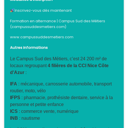
Inscrivez-vous dès maintenant
Formation en alternance | Campus Sud des Métiers
(campussuddesmetiers.com)
www.campussuddesmetiers.com
Autres informations
Le Campus Sud des Métiers, c’est 24 200 m² de
locaux regroupant
4 filières de la CCI Nice Côte
d'Azur
:
IFA
: mécanique, carrosserie automobile, transport
routier, moto, vélo
IFPS
: pharmacie, prothésiste dentaire, service à la
personne et petite enfance
ICS
: commerce vente, numérique
INB
: nautisme