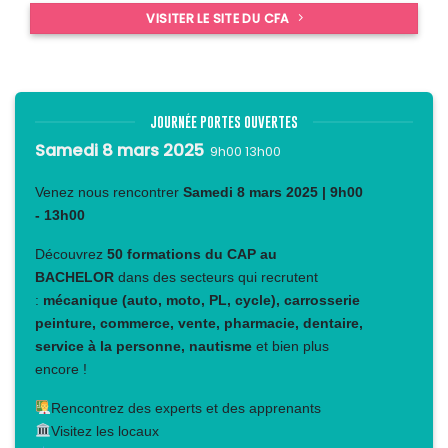
VISITER LE SITE DU CFA
JOURNÉE PORTES OUVERTES
Samedi 8 mars 2025
9h00 13h00
Venez nous rencontrer
Samedi 8 mars 2025 | 9h00
- 13h00
Découvrez
50 formations du CAP au
BACHELOR
dans des secteurs qui recrutent
:
mécanique (auto, moto, PL, cycle), carrosserie
peinture, commerce, vente, pharmacie, dentaire,
service à la personne, nautisme
et bien plus
encore !
Rencontrez des experts et des apprenants
Visitez les locaux