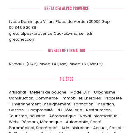
GRETA CFA ALPES PROVENCE
Lycée Dominique Villars Place de Verdun 05000 Gap
06 34 59 20 38
greta.alpes-provence@ac-aix-marseille.fr
gretanet.com
NIVEAUX DE FORMATION
Niveau 3 (CAP)
,
Niveau 4 (Bac)
,
Niveau 5 (Bac+2)
FILIÈRES
Artisanat - Métiers de bouche - Mode
,
BTP - Urbanisme -
Construction
,
Commerce - Immobilier
,
Energies - Proprété
- Environnement
,
Enseignement - Formation - Insertion
,
Gestion - Comptabilité - RH
,
Hôtellerie - Restauration -
Tourisme
,
Industrie - Aéronautique - Naval
,
Informatique -
Web - Réseaux
,
Mécanique - Automobile
,
Santé -
Paramédical
,
Secrétariat - Administration - Accueil
,
Social -