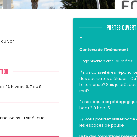
PORTES OUVERTE
-
 du Var
Contenu de l'événement
Organisation des journées:
TION
1/ nos conseillères répondro
des poursuites d'études: Qu'
l'alternance? Suis je prêt pou
ac+2)
,
Niveau 6, 7 ou 8
moi?
2/ nos équipes pédagogique
bac+2 à bac+5
onne
,
Soins - Esthétique -
3/ Vous pourrez visiter notre
les espaces de pause ...
Liste des formations présent