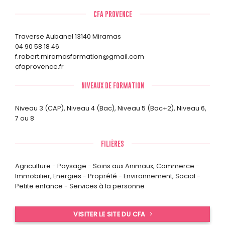
CFA PROVENCE
Traverse Aubanel 13140 Miramas
04 90 58 18 46
f.robert.miramasformation@gmail.com
cfaprovence.fr
NIVEAUX DE FORMATION
Niveau 3 (CAP)
,
Niveau 4 (Bac)
,
Niveau 5 (Bac+2)
,
Niveau 6,
7 ou 8
FILIÈRES
Agriculture - Paysage - Soins aux Animaux
,
Commerce -
Immobilier
,
Energies - Proprété - Environnement
,
Social -
Petite enfance - Services à la personne
VISITER LE SITE DU CFA