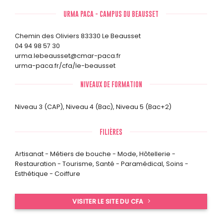
URMA PACA - CAMPUS DU BEAUSSET
Chemin des Oliviers 83330 Le Beausset
04 94 98 57 30
urma.lebeausset@cmar-paca.fr
urma-paca.fr/cfa/le-beausset
NIVEAUX DE FORMATION
Niveau 3 (CAP)
,
Niveau 4 (Bac)
,
Niveau 5 (Bac+2)
FILIÈRES
Artisanat - Métiers de bouche - Mode
,
Hôtellerie -
Restauration - Tourisme
,
Santé - Paramédical
,
Soins -
Esthétique - Coiffure
VISITER LE SITE DU CFA