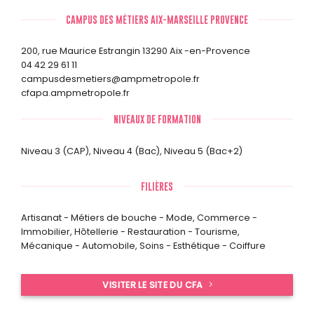
CAMPUS DES MÉTIERS AIX-MARSEILLE PROVENCE
200, rue Maurice Estrangin 13290 Aix -en-Provence
04 42 29 61 11
campusdesmetiers@ampmetropole.fr
cfapa.ampmetropole.fr
NIVEAUX DE FORMATION
Niveau 3 (CAP)
,
Niveau 4 (Bac)
,
Niveau 5 (Bac+2)
FILIÈRES
Artisanat - Métiers de bouche - Mode
,
Commerce -
Immobilier
,
Hôtellerie - Restauration - Tourisme
,
Mécanique - Automobile
,
Soins - Esthétique - Coiffure
VISITER LE SITE DU CFA