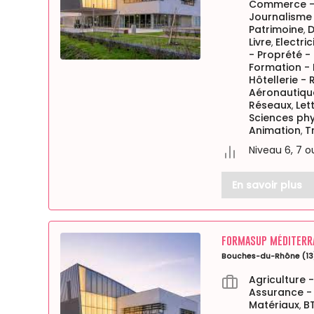
Commerce - 
Journalisme
Patrimoine
D
,
Livre
Electri
,
- Proprété -
Formation - 
Hôtellerie -
Aéronautiqu
Réseaux
Let
,
Sciences phy
Animation
T
,
Niveau 6, 7 o
En savoir plus
FORMASUP MÉDITERR
Bouches-du-Rhône (13
Agriculture 
Assurance -
Matériaux
B
,