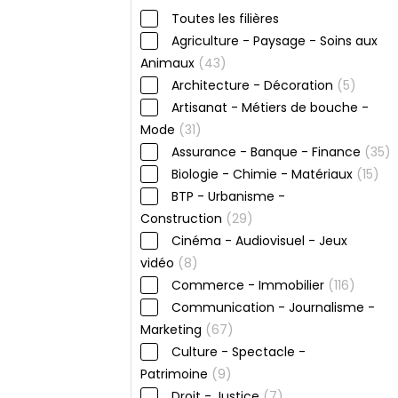
Toutes les filières
Agriculture - Paysage - Soins aux
Animaux
(43)
Architecture - Décoration
(5)
Artisanat - Métiers de bouche -
Mode
(31)
Assurance - Banque - Finance
(35)
Biologie - Chimie - Matériaux
(15)
BTP - Urbanisme -
Construction
(29)
Cinéma - Audiovisuel - Jeux
vidéo
(8)
Commerce - Immobilier
(116)
Communication - Journalisme -
Marketing
(67)
Culture - Spectacle -
Patrimoine
(9)
Droit - Justice
(7)