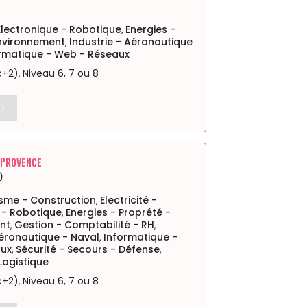
 Electronique - Robotique
Energies -
,
Environnement
Industrie - Aéronautique
,
rmatique - Web - Réseaux
c+2)
Niveau 6, 7 ou 8
,
-Provence
)
isme - Construction
Electricité -
,
 - Robotique
Energies - Proprété -
,
nt
Gestion - Comptabilité - RH
,
,
Aéronautique - Naval
Informatique -
,
aux
Sécurité - Secours - Défense
,
,
Logistique
c+2)
Niveau 6, 7 ou 8
,