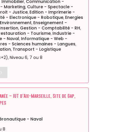
Immobilier
Communication -
,
 - Marketing
Culture - Spectacle -
,
roit - Justice
Edition - Imprimerie -
,
cité - Electronique - Robotique
Energies
,
 Environnement
Enseignement -
,
Insertion
Gestion - Comptabilité - RH
,
,
 Restauration - Tourisme
Industrie -
,
e - Naval
Informatique - Web -
,
tres - Sciences humaines - Langues
,
ation
Transport - Logistique
,
c+2)
Niveau 6, 7 ou 8
,
ée – IUT d’Aix-Marseille, Site de Gap,
pes
Aéronautique - Naval
u 8