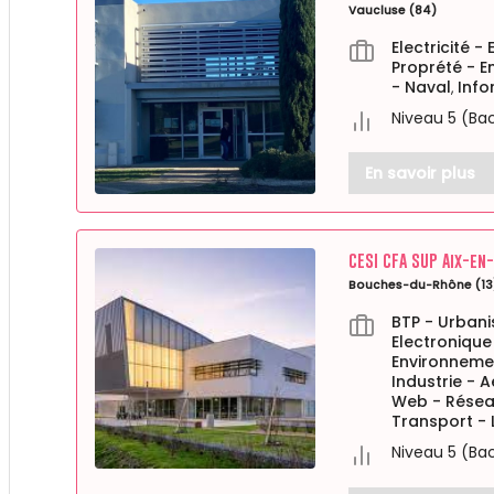
Vaucluse (84)
Electricité -
Proprété - 
- Naval
Info
,
Niveau 5 (Ba
En savoir plus
CESI CFA SUP Aix-en
Bouches-du-Rhône (13
BTP - Urban
Electronique
Environneme
Industrie - 
Web - Rése
Transport - 
Niveau 5 (Ba