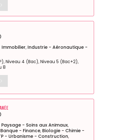
)
Immobilier
Industrie - Aéronautique -
,
P)
Niveau 4 (Bac)
Niveau 5 (Bac+2)
,
,
,
u 8
anée
)
- Paysage - Soins aux Animaux
,
 Banque - Finance
Biologie - Chimie -
,
TP - Urbanisme - Construction
,