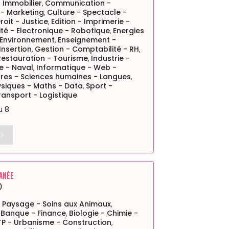
Immobilier
Communication -
,
 - Marketing
Culture - Spectacle -
,
roit - Justice
Edition - Imprimerie -
,
cité - Electronique - Robotique
Energies
,
 Environnement
Enseignement -
,
Insertion
Gestion - Comptabilité - RH
,
,
 Restauration - Tourisme
Industrie -
,
e - Naval
Informatique - Web -
,
tres - Sciences humaines - Langues
,
siques - Maths - Data
Sport -
,
ransport - Logistique
u 8
ANÉE
)
- Paysage - Soins aux Animaux
,
 Banque - Finance
Biologie - Chimie -
,
TP - Urbanisme - Construction
,