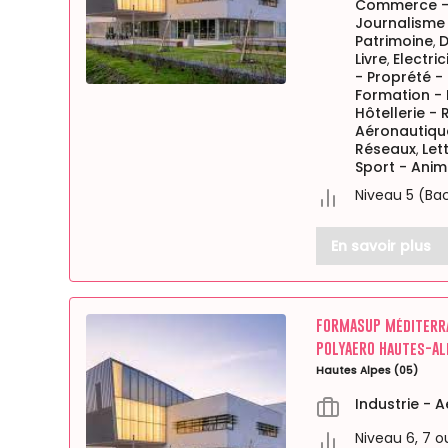
Commerce - 
Journalisme
Patrimoine
D
,
Livre
Electri
,
- Proprété -
Formation - 
Hôtellerie -
Aéronautiqu
Réseaux
Let
,
Sport - Anim
Niveau 5 (Ba
En savoir plus
FORMASUP Méditerran
POLYAERO Hautes-Al
Hautes Alpes (05)
Industrie - 
Niveau 6, 7 o