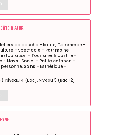
 Côte d’Azur
Métiers de bouche - Mode
Commerce -
,
ulture - Spectacle - Patrimoine
,
 Restauration - Tourisme
Industrie -
,
e - Naval
Social - Petite enfance -
,
a personne
Soins - Esthétique -
,
P)
Niveau 4 (Bac)
Niveau 5 (Bac+2)
,
,
SEYNE