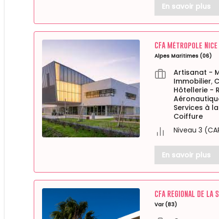
En savoir plus
CFA Métropole Nice
Alpes Maritimes (06)
Artisanat - 
Immobilier
C
,
Hôtellerie -
Aéronautiqu
Services à l
Coiffure
Niveau 3 (CA
En savoir plus
CFA REGIONAL DE LA 
Var (83)