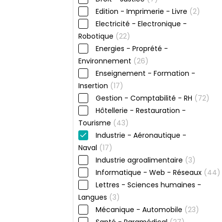
Edition - Imprimerie - Livre
(2)
Electricité - Electronique -
Robotique
(22)
Energies - Proprété -
Environnement
(26)
Enseignement - Formation -
Insertion
(17)
Gestion - Comptabilité - RH
(72)
Hôtellerie - Restauration -
Tourisme
(43)
Industrie - Aéronautique -
Naval
(17)
Industrie agroalimentaire
(3)
Informatique - Web - Réseaux
(44)
Lettres - Sciences humaines -
Langues
(3)
Mécanique - Automobile
(23)
Santé - Paramédical
(27)