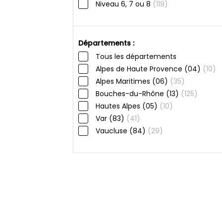
Niveau 6, 7 ou 8
(119)
Départements :
Tous les départements
Alpes de Haute Provence (04)
(10)
Alpes Maritimes (06)
(35)
Bouches-du-Rhône (13)
(125)
Hautes Alpes (05)
(10)
Var (83)
(41)
Vaucluse (84)
(29)