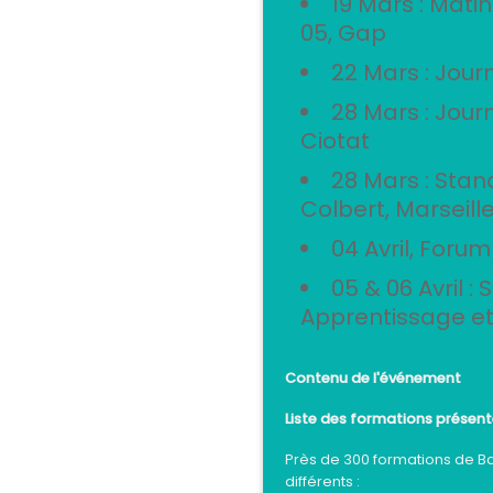
19 Mars : Mati
05, Gap
22 Mars : Jour
28 Mars : Jour
Ciotat
28 Mars : Sta
Colbert, Marseill
04 Avril, Forum
05 & 06 Avril : 
Apprentissage et
Contenu de l'événement
Liste des formations présent
Près de 300 formations de Ba
différents :