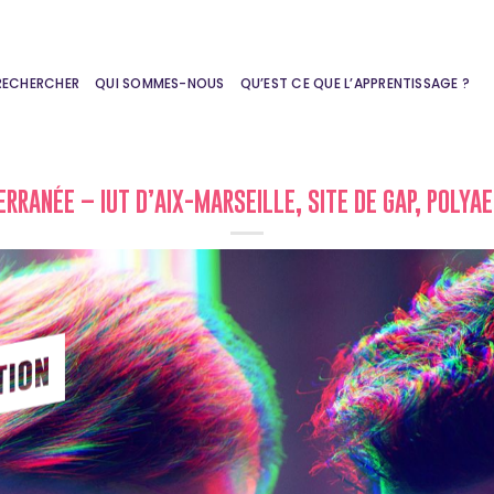
RECHERCHER
QUI SOMMES-NOUS
QU’EST CE QUE L’APPRENTISSAGE ?
RRANÉE – IUT D’AIX-MARSEILLE, SITE DE GAP, POLYA