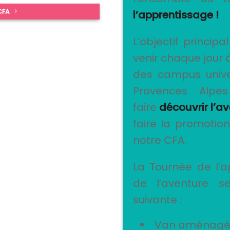
 CFA
l’apprentissage !
L’objectif princi
venir chaque jour 
des campus unive
Provences Alpe
faire
découvrir l’a
faire la promotion
notre CFA.
La Tournée de l’a
de l’aventure s
suivante :
Van aménagé e