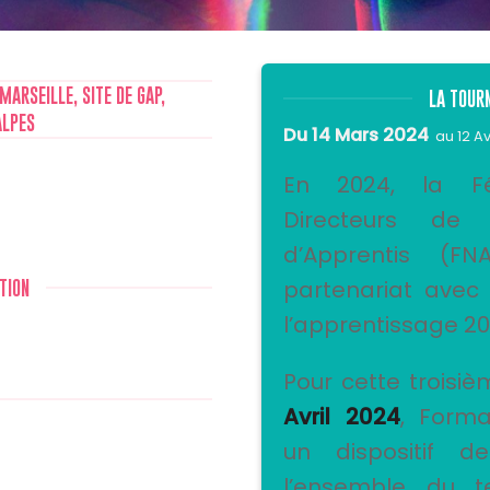
ARSEILLE, SITE DE GAP,
LA TOUR
ALPES
Du 14 Mars 2024
au 12 Av
En 2024, la Fé
Directeurs de
d’Apprentis (F
partenariat avec
TION
l’apprentissage 20
Pour cette troisi
Avril 2024
, Forma
un dispositif 
l’ensemble du te