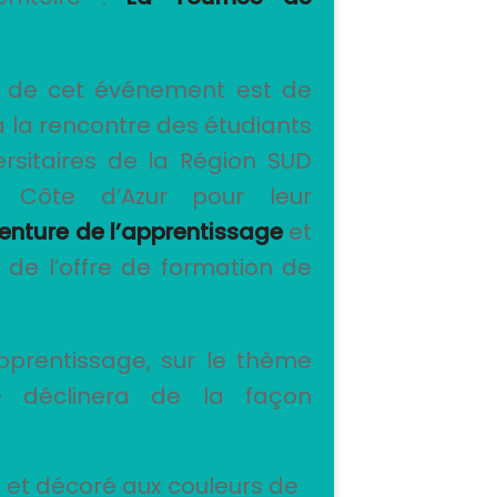
pal de cet événement est de
à la rencontre des étudiants
rsitaires de la Région SUD
s Côte d’Azur pour leur
venture de l’apprentissage
et
 de l’offre de formation de
pprentissage, sur le thème
e déclinera de la façon
t décoré aux couleurs de