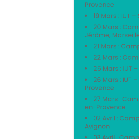
Provence
19 Mars : IUT 
20 Mars : Camp
Jérôme, Marseill
21 Mars : Camp
22 Mars : Cam
25 Mars : IUT 
26 Mars : IUT
Provence
27 Mars : Cam
en-Provence
02 Avril : Cam
Avignon
03 Avril : Ca