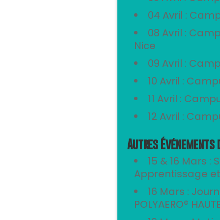
04 Avril : Cam
08 Avril : Cam
Nice
09 Avril : Cam
10 Avril : Cam
11 Avril : Cam
12 Avril : Camp
Autres Événements d
15 & 16 Mars : S
Apprentissage et 
16 Mars : Jour
POLYAERO® HAUTES