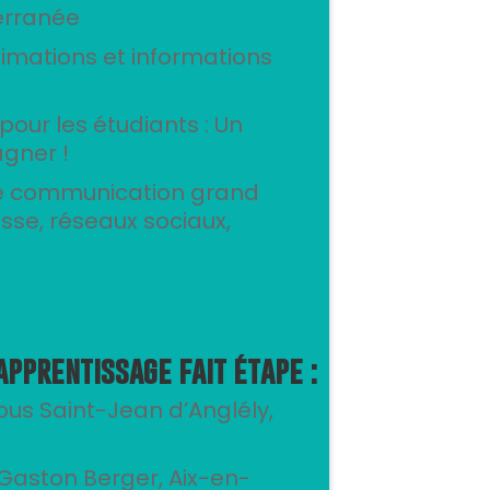
erranée
imations et informations
our les étudiants : Un
gner !
 communication grand
esse, réseaux sociaux,
apprentissage fait étape :
us Saint-Jean d’Anglély,
– Gaston Berger, Aix-en-