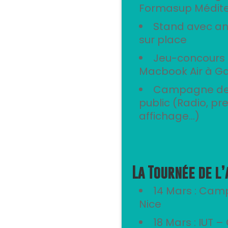
Formasup Médit
Stand avec an
sur place
Jeu-concours p
Macbook Air à Ga
Campagne de
public (Radio, pr
affichage…)
La Tournée de l’
14 Mars : Camp
Nice
18 Mars : IUT 