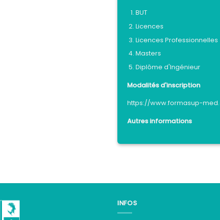
BUT
Licences
Licences Professionnelles
Masters
Diplôme d'Ingénieur
Modalités d'inscription
https://www.formasup-med.
Autres informations
INFOS