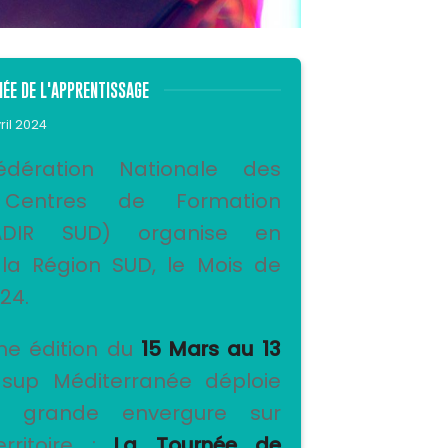
NÉE DE L'APPRENTISSAGE
ril 2024
dération Nationale des
 Centres de Formation
NADIR SUD) organise en
 la Région SUD, le Mois de
24.
ème édition du
15 Mars au 13
sup Méditerranée déploie
de grande envergure sur
rritoire :
La Tournée de