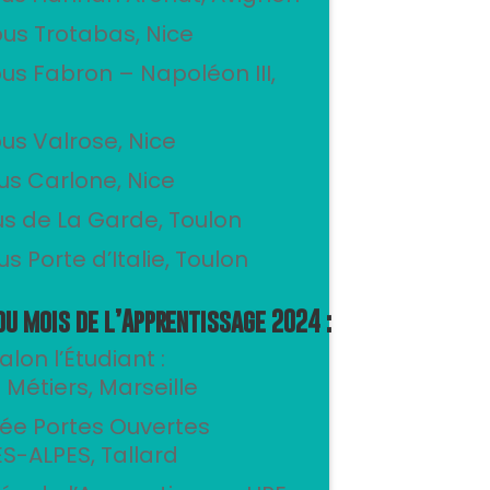
pus Trotabas, Nice
pus Fabron – Napoléon III,
pus Valrose, Nice
pus Carlone, Nice
pus de La Garde, Toulon
us Porte d’Italie, Toulon
u mois de l’Apprentissage 2024 :
alon l’Étudiant :
Métiers, Marseille
née Portes Ouvertes
-ALPES, Tallard