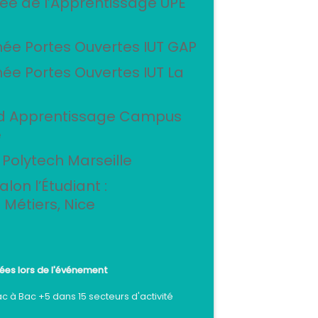
née de l’Apprentissage UPE
née Portes Ouvertes IUT GAP
née Portes Ouvertes IUT La
nd Apprentissage Campus
e
 Polytech Marseille
Salon l’Étudiant :
 Métiers, Nice
ées lors de l'événement
c à Bac +5 dans 15 secteurs d'activité