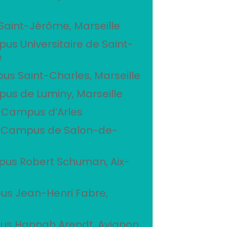
– Saint-Jérôme, Marseille
us Universitaire de Saint-
e
us Saint-Charles, Marseille
pus de Luminy, Marseille
– Campus d’Arles
 – Campus de Salon-de-
pus Robert Schuman, Aix-
pus Jean-Henri Fabre,
mpus Hannah Arendt, Avignon