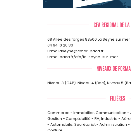
CFA REGIONAL DE LA
68 Allée des forges 83500 La Seyne sur mer
04 94 10 26 80
urma.laseyne@cmar-paca.fr
urma-paca.fr/cfa/la-seyne-sur-mer
NIVEAUX DE FORMA
Niveau 3 (CAP)
,
Niveau 4 (Bac)
,
Niveau 5 (B
FILIÈRES
Commerce - Immobilier
,
Communication - J
Gestion - Comptabilité - RH
,
Industrie - Aér
- Automobile
,
Secrétariat - Administration -
Coiffure