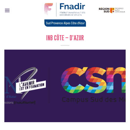
Skip
to
content
INB CÔTE – D’AZUR