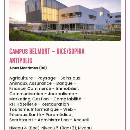
Campus BELMONT – NICE/SOPHIA
ANTIPOLIS
Alpes Maritimes (06)
Agriculture - Paysage - Soins aux
Animaux
Assurance - Banque -
,
Finance
Commerce - Immobilier
,
,
Communication - Journalisme -
Marketing
Gestion - Comptabilité -
,
RH
Hôtellerie - Restauration -
,
Tourisme
Informatique - Web -
,
Réseaux
Santé - Paramédical
,
,
Secrétariat - Administration - Accueil
Niveau 4 (Bac)
Niveau 5 (Bac+2)
Niveau
,
,