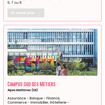
6, 7 ou 8
En savoir plus
Campus sud des Métiers
Alpes Maritimes (06)
Assurance - Banque - Finance
,
Commerce - Immobilier
Hôtellerie -
,