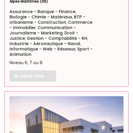
Alpes Maritimes (06)
Assurance - Banque - Finance
,
Biologie - Chimie - Matériaux
BTP -
,
Urbanisme - Construction
Commerce
,
- Immobilier
Communication -
,
Journalisme - Marketing
Droit -
,
Justice
Gestion - Comptabilité - RH
,
,
Industrie - Aéronautique - Naval
,
Informatique - Web - Réseaux
Sport -
,
Animation
Niveau 6, 7 ou 8
En savoir plus