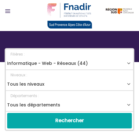
Skip
to
content
Filières :
Niveaux :
Départements :