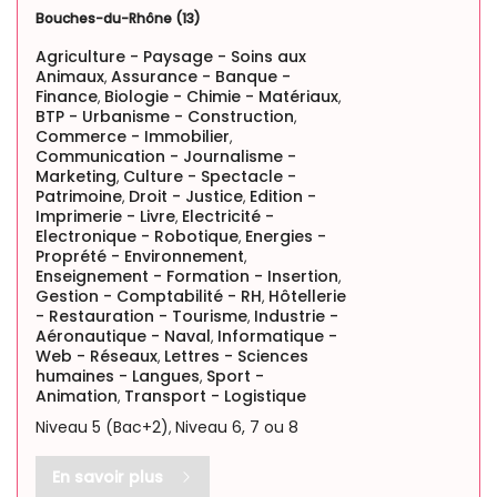
Bouches-du-Rhône (13)
Agriculture - Paysage - Soins aux
Animaux
Assurance - Banque -
,
Finance
Biologie - Chimie - Matériaux
,
,
BTP - Urbanisme - Construction
,
Commerce - Immobilier
,
Communication - Journalisme -
Marketing
Culture - Spectacle -
,
Patrimoine
Droit - Justice
Edition -
,
,
Imprimerie - Livre
Electricité -
,
Electronique - Robotique
Energies -
,
Proprété - Environnement
,
Enseignement - Formation - Insertion
,
Gestion - Comptabilité - RH
Hôtellerie
,
- Restauration - Tourisme
Industrie -
,
Aéronautique - Naval
Informatique -
,
Web - Réseaux
Lettres - Sciences
,
humaines - Langues
Sport -
,
Animation
Transport - Logistique
,
Niveau 5 (Bac+2)
Niveau 6, 7 ou 8
,
En savoir plus