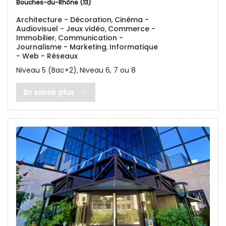
Bouches-du-Rhône (13)
Architecture - Décoration
Cinéma -
,
Audiovisuel - Jeux vidéo
Commerce -
,
Immobilier
Communication -
,
Journalisme - Marketing
Informatique
,
- Web - Réseaux
Niveau 5 (Bac+2)
Niveau 6, 7 ou 8
,
En savoir plus