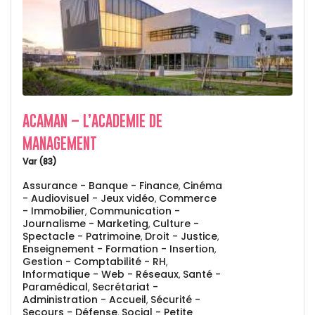
ACAMAN – L’ACADEMIE DE
MANAGEMENT
Var (83)
Assurance - Banque - Finance
Cinéma
,
- Audiovisuel - Jeux vidéo
Commerce
,
- Immobilier
Communication -
,
Journalisme - Marketing
Culture -
,
Spectacle - Patrimoine
Droit - Justice
,
,
Enseignement - Formation - Insertion
,
Gestion - Comptabilité - RH
,
Informatique - Web - Réseaux
Santé -
,
Paramédical
Secrétariat -
,
Administration - Accueil
Sécurité -
,
Secours - Défense
Social - Petite
,