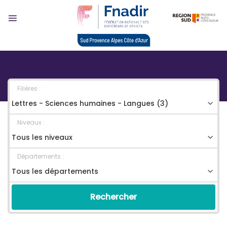
Skip
to
content
Filières :
Niveaux :
Départements :