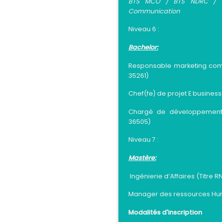
BTS MCO / BTS NDRC / B
Communication
Niveau 6 :
Bachelor:
Responsable marketing comm
35261)
Chef(fe) de projet E busines
Chargé de développement 
36505)
Niveau 7 :
Mastère:
Ingénierie d’Affaires (
Titre 
Manager des ressources Huma
Modalités d'inscription