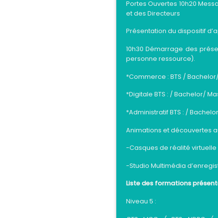
Portes Ouvertes 10h20 Messag
et des Directeurs
Présentation du dispositif d
10h30 Démarrage des présentat
personne ressource).
*Commerce : BTS / Bachelor
*Digitale BTS : / Bachelor/ M
*Administratif BTS : / Bachel
Animations et découvertes aut
-Casques de réalité virtuelle
-Studio Multimédia d’enregis
Liste des formations présent
Niveau 5 :