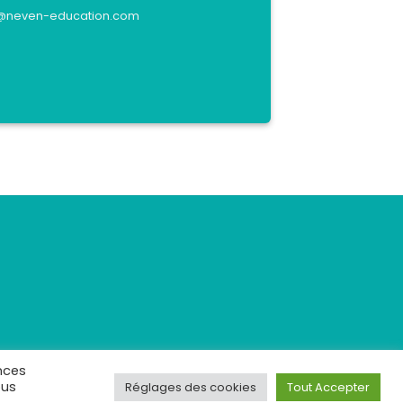
act@neven-education.com
nces
ous
Réglages des cookies
Tout Accepter