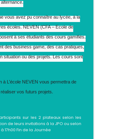
 alternance.
ue vous avez pu connaître au lycée, à la
utres écoles. NEVEN (CFA – Ecole de
osent à ses étudiants des cours gamifiés.
ont des business game, des cas pratiques,
n situation ou des projets. Les cours sont
on à L’école NEVEN vous permettra de
réaliser vos futurs projets.
articipants sur les 2 plateaux selon les
tion de leurs invitations à la JPO ou selon
 à 17h00 Fin de la Journée