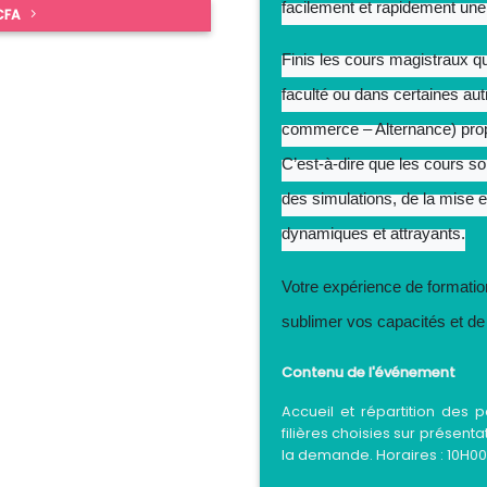
facilement et rapidement une
 CFA
Finis les cours magistraux q
faculté ou dans certaines a
commerce – Alternance) prop
C’est-à-dire que les cours s
des simulations, de la mise e
dynamiques et attrayants.
Votre expérience de formati
sublimer vos capacités et de 
Contenu de l'événement
Accueil et répartition des p
filières choisies sur présenta
la demande. Horaires : 10H00