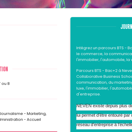
JOURN
Intégrez un parcours BTS - B
le commerce, la communication
l'immobilier, l'automobile, la 
TION
Parcours BTS - Bac+2 à Neve
Collaborative Business
Scho
communication, du marketing, 
7 ou 8
luxe, l'immobilier, l'automobil
d'entreprise.
NEVEN existe depuis plus de 2
ournalisme - Marketing
,
lui permet d’être entouré par
ministration - Accueil
réseau d’entreprise à l’échel