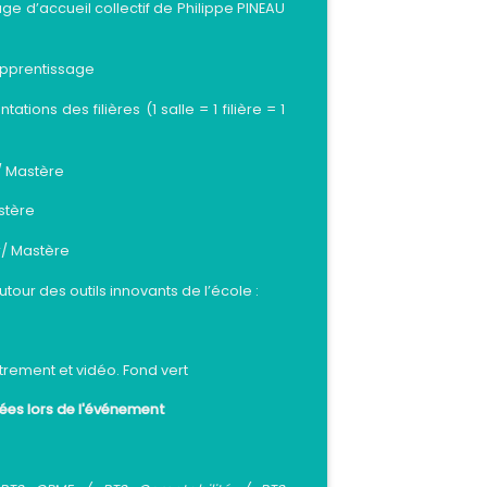
e d’accueil collectif de Philippe PINEAU
’apprentissage
ions des filières (1 salle = 1 filière = 1
/ Mastère
astère
or/ Mastère
our des outils innovants de l’école :
trement et vidéo. Fond vert
ées lors de l'événement