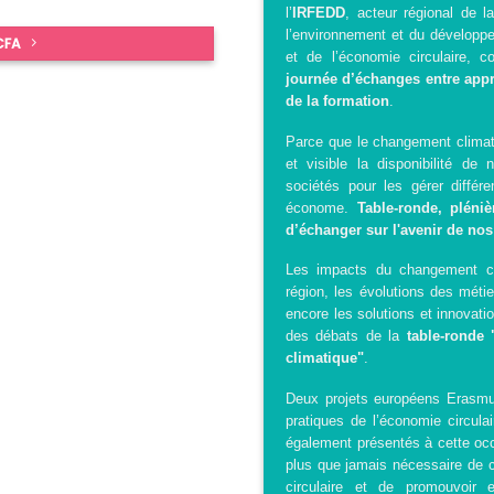
l’
IRFEDD
, acteur régional de l
l’environnement et du développe
 CFA
et de l’économie circulaire, c
journée d’échanges entre appre
de la formation
.
Parce que le changement climat
et visible la disponibilité d
sociétés pour les gérer diffé
économe.
Table-ronde, pléniè
d’échanger sur l'avenir de nos 
Les impacts du changement cl
région, les évolutions des méti
encore les solutions et innovati
des débats de la
table-ronde
climatique"
.
Deux projets européens Erasmus
pratiques de l’économie circulai
également présentés à cette occa
plus que jamais nécessaire de 
circulaire et de promouvoir et