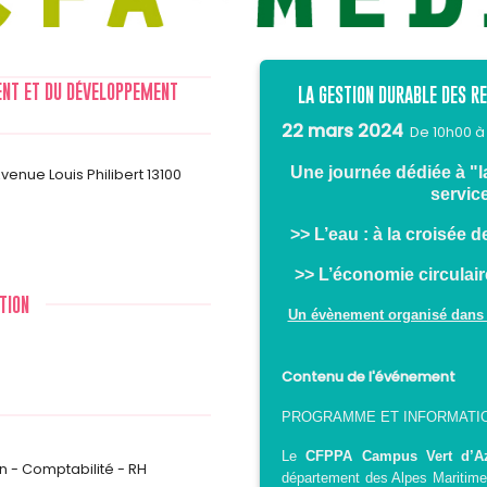
MENT ET DU DÉVELOPPEMENT
LA GESTION DURABLE DES R
22 mars 2024
De 10h00 à
Une journée dédiée à "l
enue Louis Philibert 13100
service
>> L’eau : à la croisée
>> L’économie circulai
TION
Un évènement organisé dans l
Contenu de l'événement
PROGRAMME ET INFORMATI
Le
CFPPA Campus Vert d’A
n - Comptabilité - RH
département des Alpes Maritime