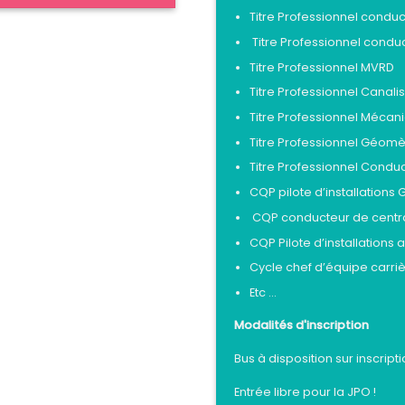
Titre Professionnel conduc
Titre Professionnel condu
Titre Professionnel MVRD
Titre Professionnel Canali
Titre Professionnel Mécan
Titre Professionnel Géom
Titre Professionnel Condu
CQP pilote d’installations
CQP conducteur de centr
CQP Pilote d’installations
Cycle chef d’équipe carr
Etc ...
Modalités d'inscription
Bus à disposition sur inscript
Entrée libre pour la JPO !