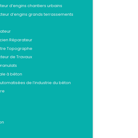
teur d’engins chantiers urbains
cteur d’engins grands terrassements
sateur
icien Réparateur
ètre Topographe
cteur de Travaux
 Granulats
ale à béton
 automatisées de l’industrie du béton
ière
ion