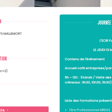
N
JOURNÉE
370 MALLEMORT
L'ECIR 
LE JEUDI 13
TION
Contenu de l'événement
Accueil café entreprises/pa
ac+2)
9h – 12h :
Stands / Visite des 
créneaux : 9h30, 10h30, 11h30
Liste des formations présent
Titre Professionnel MREAS
 CFA