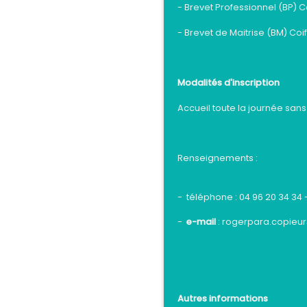
- Brevet Professionnel (BP) C
- Brevet de Maitrise (BM) Coi
Modalités d'inscription
Accueil toute la journée san
Renseignements :
- téléphone : 04 96 20 34 34 
-
e-mail
:
rogerpara.copieu
Autres informations