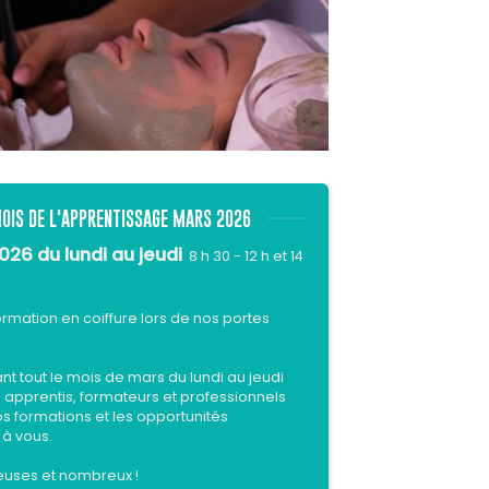
OIS DE L'APPRENTISSAGE MARS 2026
026 du lundi au jeudi
8 h 30 - 12 h et 14
rmation en coiffure lors de nos portes
t tout le mois de mars du lundi au jeudi
 apprentis, formateurs et professionnels
os formations et les opportunités
 à vous.
uses et nombreux !