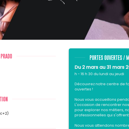
 PRADO
PORTES OUVERTES / M
Du 2 mars au 31 mars 2
h - 16 h 30 du lundi au jeudi
Découvrez notre centre de fo
ouvertes !
TION
Nous vous accueillons pendan
L'occasion de rencontrer nos
pour explorer nos métiers, n
ac+2)
professionnelles qui s'offrent
Nous vous attendons nombre