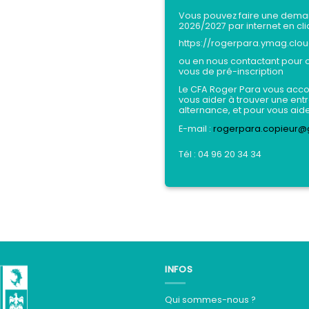
Vous pouvez faire une deman
2026/2027 par internet en cliq
https://rogerpara.ymag.clou
ou en nous contactant pour o
vous de pré-inscription
Le CFA Roger Para vous acc
vous aider à trouver une entr
alternance, et pour vous aid
E-mail :
rogerpara.copieur@
Tél : 04 96 20 34 34
INFOS
Qui sommes-nous ?