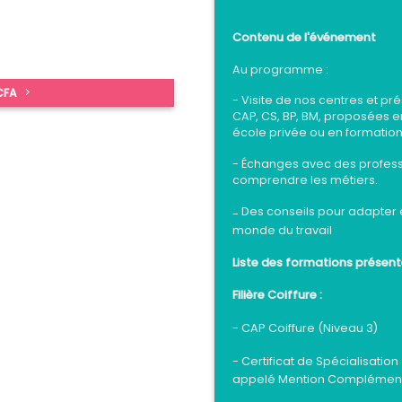
Contenu de l'événement
Au programme :
 CFA
- Visite de nos centres et p
CAP, CS, BP, BM, proposées e
école privée ou en formatio
- Échanges avec des profess
comprendre les métiers.
Des conseils pour adapter et
-
monde du travail
Liste des formations présent
Filière Coiffure :
- CAP Coiffure (Niveau 3)
- Certificat de Spécialisatio
appelé Mention Complémenta