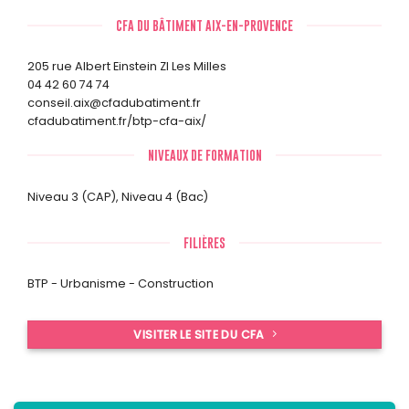
CFA DU BÂTIMENT AIX-EN-PROVENCE
205 rue Albert Einstein ZI Les Milles
04 42 60 74 74
conseil.aix@cfadubatiment.fr
cfadubatiment.fr/btp-cfa-aix/
NIVEAUX DE FORMATION
Niveau 3 (CAP)
,
Niveau 4 (Bac)
FILIÈRES
BTP - Urbanisme - Construction
VISITER LE SITE DU CFA