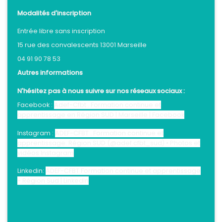
Modalités d'inscription
Entrée libre sans inscription
15 rue des convalescents 13001 Marseille
04 91 90 78 53
Autres informations
N'hésitez pas à nous suivre sur nos réseaux sociaux :
Facebook :
Adef-Cfbt . Formation continue et
apprentissage en Région SUD | Marseille | Facebook
Instagram :
ADEF-CFBT . Formation continue et
apprentissage. Région SUD (@adef.cfbt_sud) • Photos et
vidéos Instagram
Linkedin:
ADEF-CFBT Formation continue et apprentissage
- Région Sud | LinkedIn