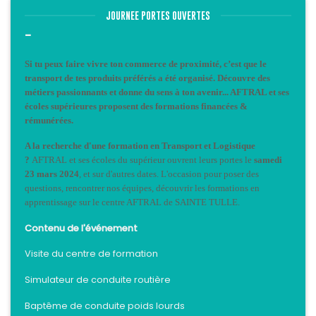
JOURNEE PORTES OUVERTES
-
Si tu peux faire vivre ton commerce de proximité, c’est que le
transport de tes produits préférés a été organisé. Découvre des
métiers passionnants et donne du sens à ton avenir... AFTRAL et ses
écoles supérieures proposent des formations financées &
rémunérées.
A la recherche d'une formation en Transport et Logistique
?
AFTRAL et ses écoles du supérieur ouvrent leurs portes le
samedi
23 mars 2024
, et sur d'autres dates. L'occasion pour poser des
questions, rencontrer nos équipes, découvrir les formations en
apprentissage sur le centre AFTRAL de SAINTE TULLE.
Contenu de l'événement
Visite du centre de formation
Simulateur de conduite routière
Baptême de conduite poids lourds