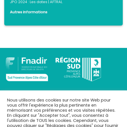
JPO 2024 : Les dates | AFTRAL
Autres informations
INFOS
Nous utilisons des cookies sur notre site Web pour
vous offrir l'expérience la plus pertinente en
Qui sommes-nous ?
mémorisant vos préférences et vos visites répétées.
Mentions légales
En cliquant sur "Accepter tout", vous consentez à
Téléchargements
l'utilisation de TOUS les cookies. Cependant, vous
Mes CFA
pouvez cliquer sur "Réglages des cookies" pour fournir