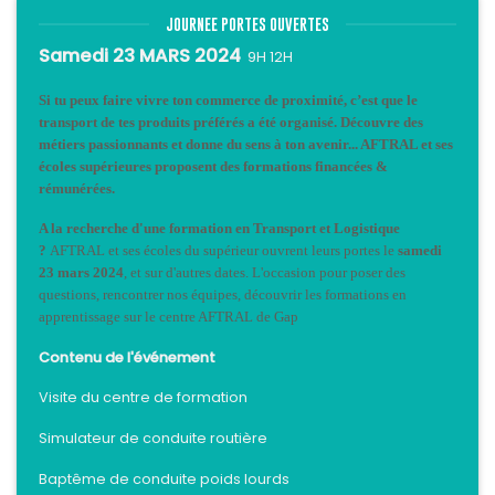
JOURNEE PORTES OUVERTES
Samedi 23 MARS 2024
9H 12H
Si tu peux faire vivre ton commerce de proximité, c’est que le
transport de tes produits préférés a été organisé. Découvre des
métiers passionnants et donne du sens à ton avenir... AFTRAL et ses
écoles supérieures proposent des formations financées &
rémunérées.
A la recherche d'une formation en Transport et Logistique
?
AFTRAL et ses écoles du supérieur ouvrent leurs portes le
samedi
23 mars 2024
, et sur d'autres dates. L'occasion pour poser des
questions, rencontrer nos équipes, découvrir les formations en
apprentissage sur le centre AFTRAL de Gap
Contenu de l'événement
Visite du centre de formation
Simulateur de conduite routière
Baptême de conduite poids lourds