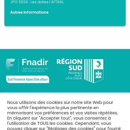
JPO 2024 : Les dates | AFTRAL
Autres informations
INFOS
Nous utilisons des cookies sur notre site Web pour
vous offrir l'expérience la plus pertinente en
Qui sommes-nous ?
mémorisant vos préférences et vos visites répétées.
Mentions légales
En cliquant sur "Accepter tout", vous consentez à
Téléchargements
l'utilisation de TOUS les cookies. Cependant, vous
Mes CFA
pouvez cliquer sur "Réglages des cookies" pour fournir