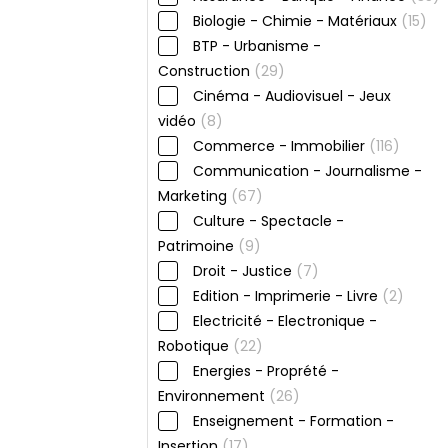
Biologie - Chimie - Matériaux
(15)
BTP - Urbanisme -
Construction
(29)
Cinéma - Audiovisuel - Jeux
vidéo
(8)
Commerce - Immobilier
(116)
Communication - Journalisme -
Marketing
(67)
Culture - Spectacle -
Patrimoine
(9)
Droit - Justice
(7)
Edition - Imprimerie - Livre
(2)
Electricité - Electronique -
Robotique
(22)
Energies - Proprété -
Environnement
(26)
Enseignement - Formation -
Insertion
(17)