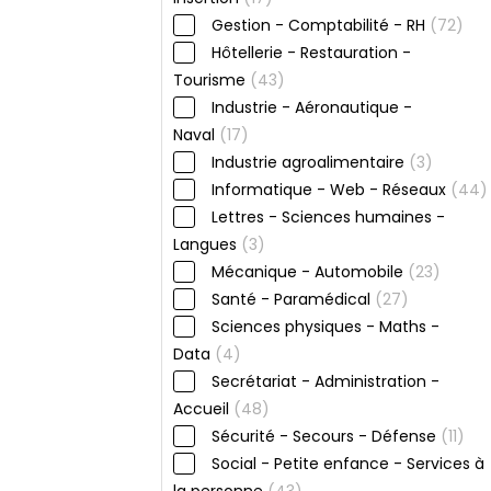
Gestion - Comptabilité - RH
(72)
Hôtellerie - Restauration -
Tourisme
(43)
Industrie - Aéronautique -
Naval
(17)
Industrie agroalimentaire
(3)
Informatique - Web - Réseaux
(44)
Lettres - Sciences humaines -
Langues
(3)
Mécanique - Automobile
(23)
Santé - Paramédical
(27)
Sciences physiques - Maths -
Data
(4)
Secrétariat - Administration -
Accueil
(48)
Sécurité - Secours - Défense
(11)
Social - Petite enfance - Services à